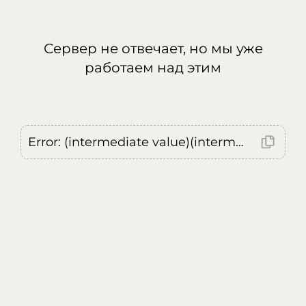
Сервер не отвечает, но мы уже
работаем над этим
Error: (intermediate value)(intermediate value)(intermediate value).replaceAll is not a function