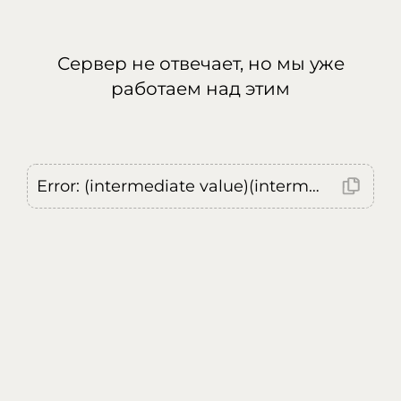
Сервер не отвечает, но мы уже
работаем над этим
Error: (intermediate value)(intermediate value)(intermediate value).replaceAll is not a function