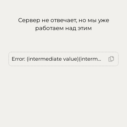
Сервер не отвечает, но мы уже
работаем над этим
Error: (intermediate value)(intermediate value)(intermediate value).replaceAll is not a function