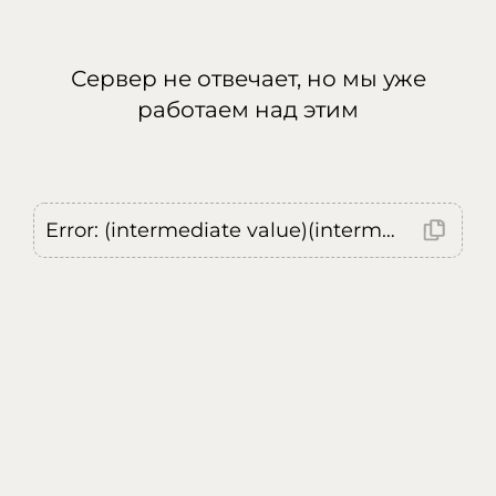
Сервер не отвечает, но мы уже
работаем над этим
Error: (intermediate value)(intermediate value)(intermediate value).replaceAll is not a function