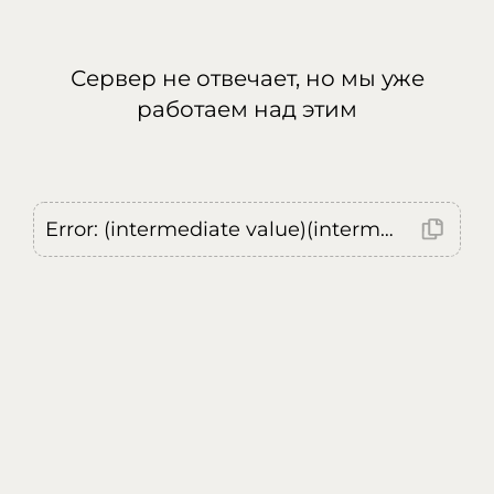
Сервер не отвечает, но мы уже
работаем над этим
Error: (intermediate value)(intermediate value)(intermediate value).replaceAll is not a function